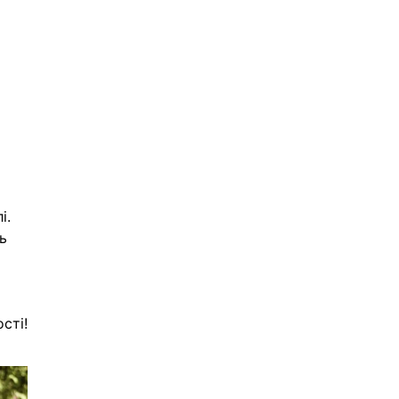
й
і.
ь
сті!