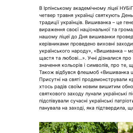
В Ірпінському академічному ліцеї НУБі
четвер травня українці святкують День
традиції українців. Вишиванка – це ген
вираження своєї національної та громад
нашому ліцеї до Дня вишиванки проведе
керівниками проведено виховні заходи 
українського народу», «Вишиванка – мо
щастя та любові…». Учні дізналися про
значення кольорів і символів, про те,
Також відбувся флешмоб «Вишиванка цві
Присутні на святі продемонстрували кр
хтось радів своїм новим вишитим обно
святкового заходу лунали українські п
підспівували сучасні українські патрі
панувала на заході, яка підтвердила, щ