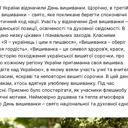
П України відзначили День вишиванки. Щорічно, в треті
 вишиванки – свято, яке покликане берегти споконвічні
етичний код нації. Участь у відзначенні Дня вишиванки –
янської позиції, освіченості та духовної свідомості. В
но низку цікавих і пізнавльних заходів. Класними
«Я – українець і цим я пишаюся», «Вишиванка – оберіг
я гордість», «Вишиванка – це символ здоров’я, краси,
 історію походження української вишитої сорочки, про
 що кожному регіону України притаманна своя вишивка.
те над Україною», в якому взяли участь учні та вчител
асиві, яскраві та неповторні вишиті сорочки. В цей ден
вкам, хтось вдягнув улюблену вишиванку. Під час
існі. Приємно було спостерігати, як учасники флешмобу
отичні мотиви. Неймовірно душевна та тепла атмосфера
о День вишиванки – свято національної та духовної єдно