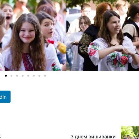
dIn
В
З днем вишиванки