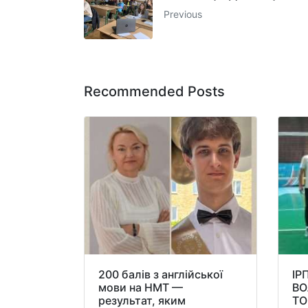
Previous
Recommended Posts
200 балів з англійської
ІР
мови на НМТ —
ВО
результат, яким
ТО