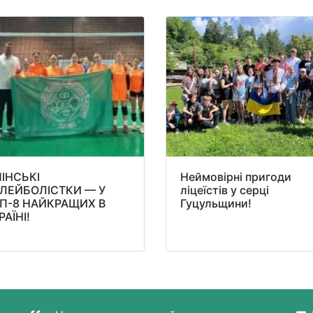
ПІНСЬКІ
Неймовірні пригоди
ЛЕЙБОЛІСТКИ — У
ліцеїстів у серці
П-8 НАЙКРАЩИХ В
Гуцульщини!
РАЇНІ!