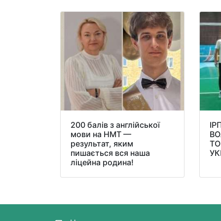
200 балів з англійської
ІР
мови на НМТ —
ВО
результат, яким
ТО
пишається вся наша
УК
ліцейна родина!