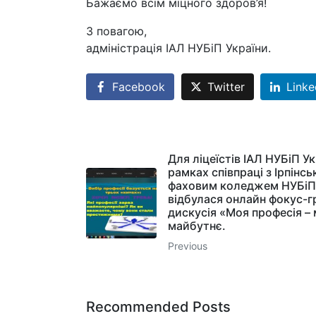
Бажаємо всім міцного здоров’я!
З повагою,
адміністрація ІАЛ НУБіП України.
Facebook
Twitter
Linke
Для ліцеїстів ІАЛ НУБіП Ук
рамках співпраці з Ірпінс
фаховим коледжем НУБіП
відбулася онлайн фокус-г
дискусія «Моя професія –
майбутнє.
Previous
Recommended Posts