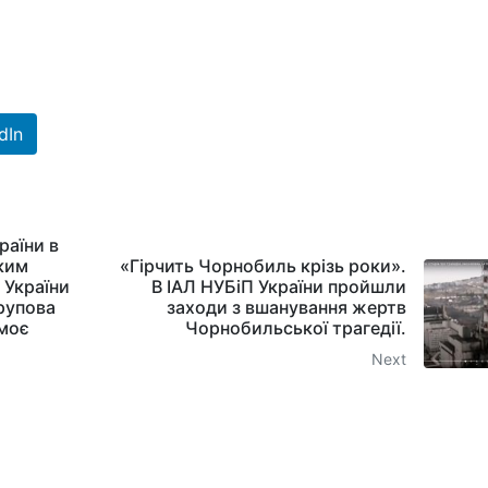
dIn
раїни в
ьким
«Гірчить Чорнобиль крізь роки».
 України
В ІАЛ НУБіП України пройшли
рупова
заходи з вшанування жертв
 моє
Чорнобильської трагедії.
Next