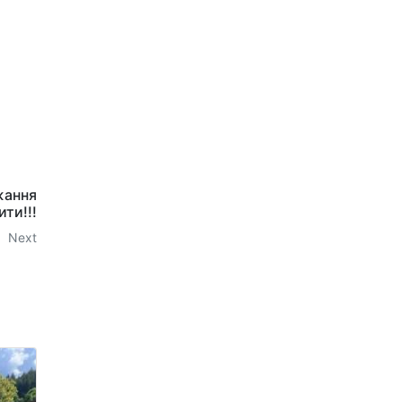
ажання
ти!!!
Next