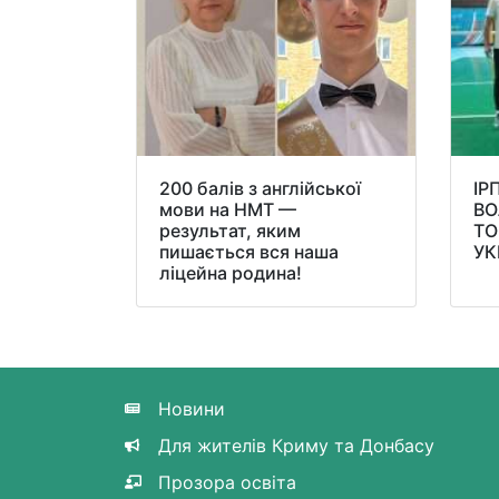
200 балів з англійської
ІР
мови на НМТ —
ВО
результат, яким
ТО
пишається вся наша
УК
ліцейна родина!
Новини
Для жителів Криму та Донбасу
Прозора освіта