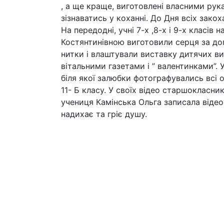
, а ще краще, виготовлені власними рука
зізнаватись у коханні. До Дня всіх зако
На передодні, учні 7-х ,8-х і 9-х класі
Костянтинівною виготовили серця за до
нитки і влаштували виставку дитячих в
вітальними газетами і ” валентинками”. 
біля якої залюбки фотографувались всі 
11- Б класу. У своїх відео старшокласн
учениця Камінська Ольга записала віде
надихає та гріє душу.