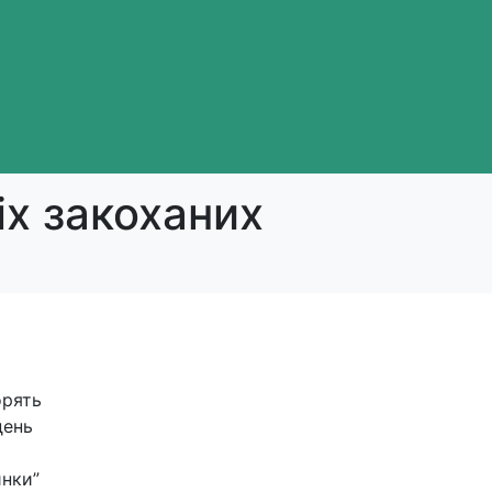
х закоханих
орять
день
инки”