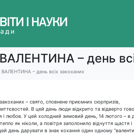
АЛЕНТИНА – день всі
ВАЛЕНТИНА – день всіх закоханих
акоханих – свято, сповнене приємних сюрпризів,
иттєвостей. В цей день люди відкрито та відверто гов
 і любов. У цей холодний зимовий день, 14 лютого – в 
 тепло як ніколи, а повітря заполонило відчуття щастя і
цей день дарувати в знак кохання один одному “валент