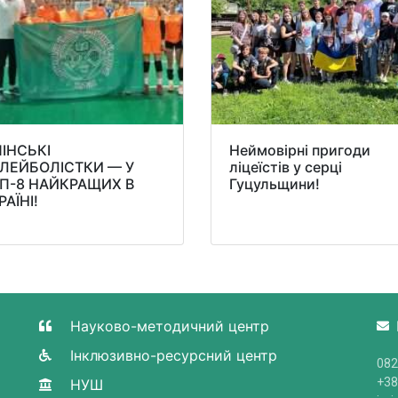
ПІНСЬКІ
Неймовірні пригоди
ЛЕЙБОЛІСТКИ — У
ліцеїстів у серці
П-8 НАЙКРАЩИХ В
Гуцульщини!
РАЇНІ!
Науково-методичний центр
Інклюзивно-ресурсний центр
082
+38
НУШ