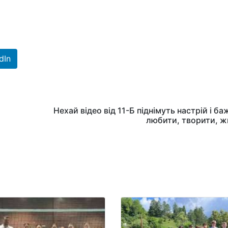
dIn
Нехай відео від 11-Б піднімуть настрій і б
любити, творити, жи