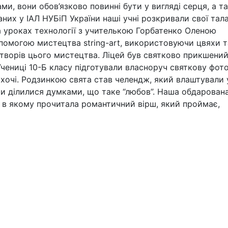
ми, вони обов’язково повинні бути у вигляді серця, а т
ханих у ІАЛ НУБіП України наші учні розкривали свої тал
в на уроках технології з учителькою Горбатенко Оленою
помогою мистецтва string-art, використовуючи цвяхи т
итворів цього мистецтва. Ліцей був святково прикшени
Учениці 10-Б класу підготували власноруч святкову фото
охочі. Родзинкою свята став челендж, який влаштували 
ики ділилися думками, що таке “любов”. Наша обдарован
о в якому прочитала романтичний вірш, який проймає,