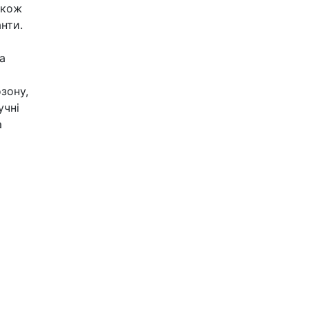
акож
анти.
а
й
зону,
учні
а