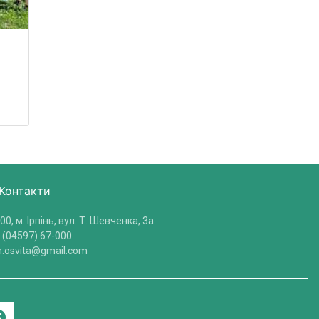
Контакти
00, м. Ірпінь, вул. Т. Шевченка, 3a
 (04597) 67-000
in.osvita@gmail.com