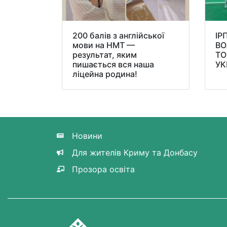
200 балів з англійської
ІР
мови на НМТ —
ВО
результат, яким
ТО
пишається вся наша
УК
ліцейна родина!
Новини
Для жителів Криму та Донбасу
Прозора освіта