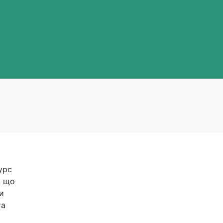
урс
, що
и
та