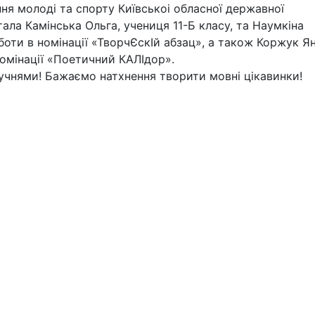
ня молоді та спорту Київськоі обласної державної
стала Камінська Ольга, учениця 11-Б класу, та Наумкіна
оботи в номінації «ТворчЄскІй абзац», а також Коржук Ян
номінації «Поетичний КАЛІдор».
чнями! Бажаємо натхнення творити мовні цікавинки!