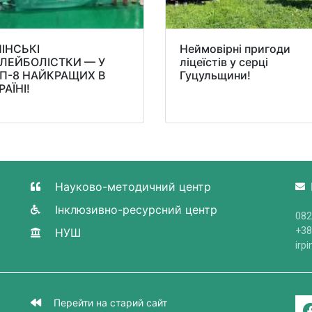
ПІНСЬКІ
Неймовірні пригоди
ЛЕЙБОЛІСТКИ — У
ліцеїстів у серці
П-8 НАЙКРАЩИХ В
Гуцульщини!
РАЇНІ!
Науково-методичний центр
Інклюзивно-ресурсний центр
082
+38
НУШ
irp
Перейти на старий сайт