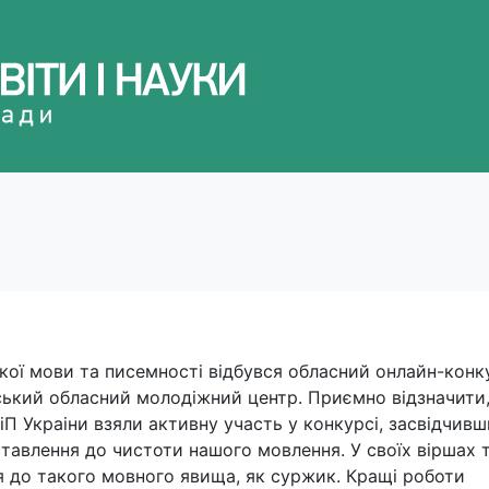
ької мови та писемності відбувся обласний онлайн-конк
ївський обласний молодіжний центр. Приємно відзначити
іП Украіни взяли активну участь у конкурсі, засвідчивш
тавлення до чистоти нашого мовлення. У своїх віршах 
я до такого мовного явища, як суржик. Кращі роботи