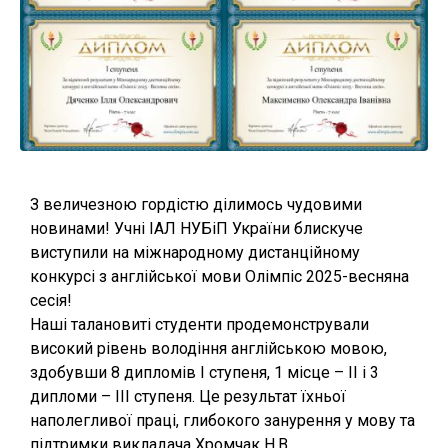
З величезною гордістю ділимось чудовими
новинами! Учні ІАЛ НУБіП України блискуче
виступили на міжнародному дистанційному
конкурсі з англійської мови Олімпіс 2025-весняна
сесія!
Наші талановиті студенти продемонстрували
високий рівень володіння англійською мовою,
здобувши 8 дипломів І ступеня, 1 місце – ІІ і 3
дипломи – ІІІ ступеня. Це результат їхньої
наполегливої праці, глибокого занурення у мову та
підтримки викладача Хромчак Н.В.