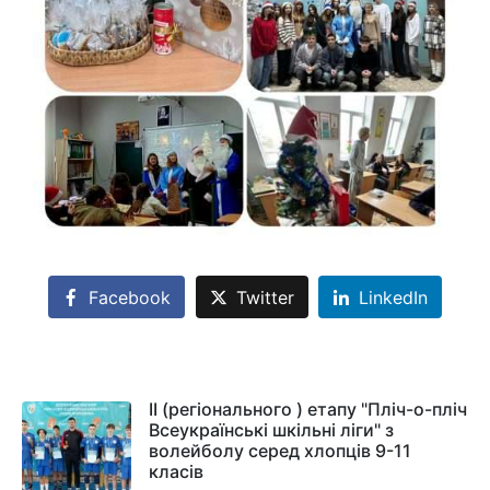
Facebook
Twitter
LinkedIn
ІІ (регіонального ) етапу "Пліч-о-пліч
Всеукраїнські шкільні ліги" з
волейболу серед хлопців 9-11
класів