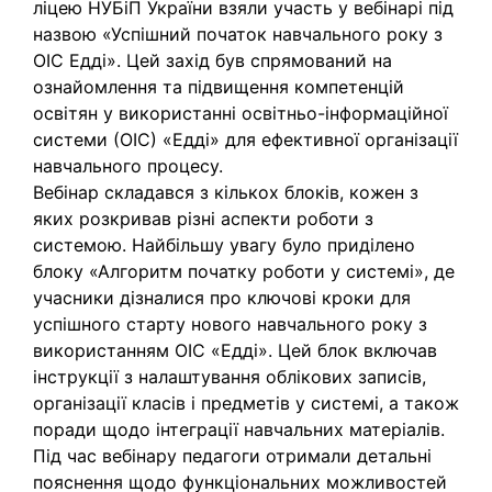
ліцею НУБіП України взяли участь у вебінарі під
назвою «Успішний початок навчального року з
ОІС Едді». Цей захід був спрямований на
ознайомлення та підвищення компетенцій
освітян у використанні освітньо-інформаційної
системи (ОІС) «Едді» для ефективної організації
навчального процесу.
Вебінар складався з кількох блоків, кожен з
яких розкривав різні аспекти роботи з
системою. Найбільшу увагу було приділено
блоку «Алгоритм початку роботи у системі», де
учасники дізналися про ключові кроки для
успішного старту нового навчального року з
використанням ОІС «Едді». Цей блок включав
інструкції з налаштування облікових записів,
організації класів і предметів у системі, а також
поради щодо інтеграції навчальних матеріалів.
Під час вебінару педагоги отримали детальні
пояснення щодо функціональних можливостей