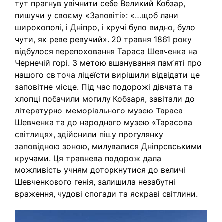
тут прагнув увічнити себе Великий Кобзар,
пишучи у своєму «Заповіті»: «…щоб лани
широкополі, і Дніпро, і кручі було видно, було
чути, як реве ревучий». 20 травня 1861 року
відбулося перепоховання Тараса Шевченка на
Чернечій горі. З метою вшанування памʼяті про
нашого світоча ліцеїсти вирішили відвідати це
заповітне місце. Під час подорожі дівчата та
хлопці побачили могилу Кобзаря, завітали до
літературно-меморіального музею Тараса
Шевченка та до народного музею «Тарасова
світлиця», здійснили пішу прогулянку
заповідною зоною, милувалися Дніпровськими
кручами. Ця травнева подорож дала
можливість учням доторкнутися до величі
Шевченкового генія, залишила незабутні
враження, чудові спогади та яскраві світлини.