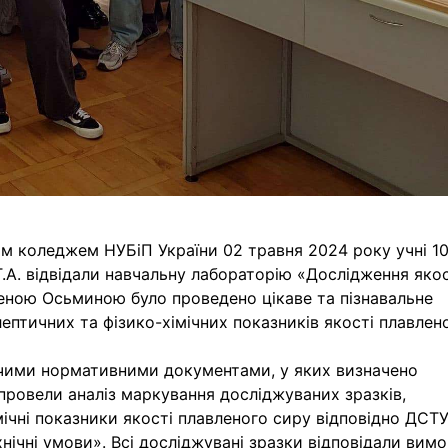
им коледжем НУБіП України 02 травня 2024 року учні 1
Т.А. відвідали навчальну лабораторію «Дослідження якос
леною Осьминою було проведено цікаве та пізнавальне
ептичних та фізико-хімічних показників якості плавлен
ючими нормативними документами, у яких визначено
 провели аналіз маркування досліджуваних зразків,
мічні показники якості плавленого сиру відповідно ДСТ
хнічні умови». Всі досліджувані зразки відповідали вим