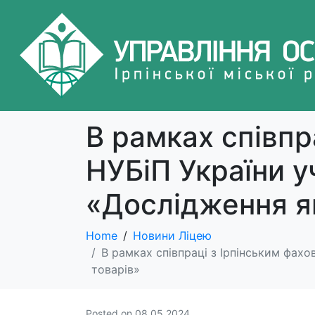
В рамках співпр
НУБіП України у
«Дослідження як
Home
Новини Ліцею
В рамках співпраці з Ірпінським фах
товарів»
Posted on
08.05.2024