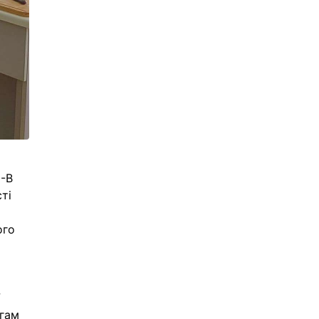
0-В
ті
ого
У
огам