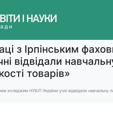
аці з Ірпінським фах
чні відвідали навчаль
ості товарів»
овим коледжем НУБіП України учні відвідали навчальну 