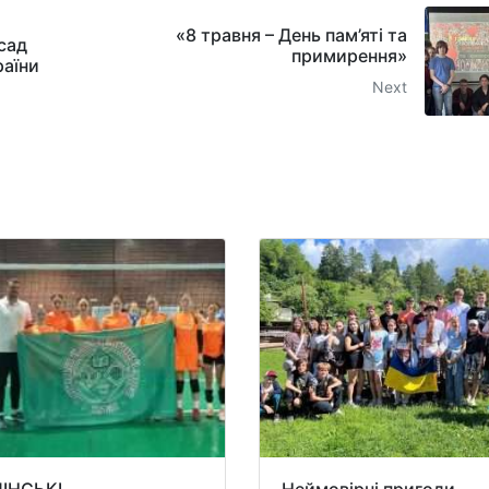
«8 травня – День пам’яті та
сад
примирення»
раїни
Next