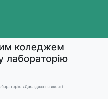
овим коледжем
ну лабораторію
лабораторію «Дослідження якості