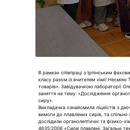
В рамках співпраці з Ірпінським фахов
класу разом із вчителем хімії Несміян 
товарів». Завідувачкою лабораторії О
заняття на тему: «Дослідження органол
сиру».
Викладачка ознайомила ліцеїстів з ді
вимоги до плавлених сирів, та спільно
дослідили органолептичні та фізико-хі
4635:2006 «Сири плавлені. Загальні те