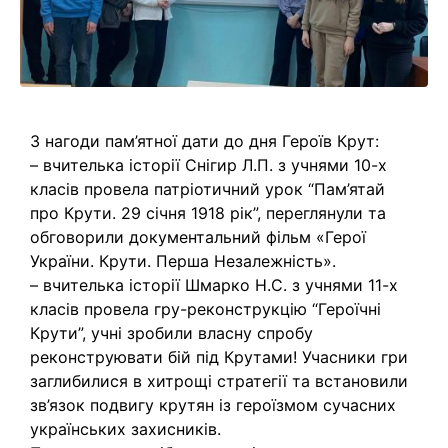
З нагоди пам’ятної дати до дня Героїв Крут:
– вчителька історії Снігир Л.П. з учнями 10-х
класів провела патріотичний урок “Пам’ятай
про Крути. 29 січня 1918 рік”, переглянули та
обговорили документальний фільм «Герої
України. Крути. Перша Незалежність».
– вчителька історії Шмарко Н.С. з учнями 11-х
класів провела гру-реконструкцію “Героїчні
Крути”, учні зробили власну спробу
реконструювати бій під Крутами! Учасники гри
заглибилися в хитрощі стратегії та встановили
зв’язок подвигу крутян із героїзмом сучасних
українських захисників.