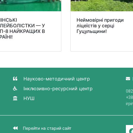
ПІНСЬКІ
Неймовірні пригоди
ЛЕЙБОЛІСТКИ — У
ліцеїстів у серці
П-8 НАЙКРАЩИХ В
Гуцульщини!
РАЇНІ!
Науково-методичний центр
Інклюзивно-ресурсний центр
082
+38
НУШ
irp
Перейти на старий сайт