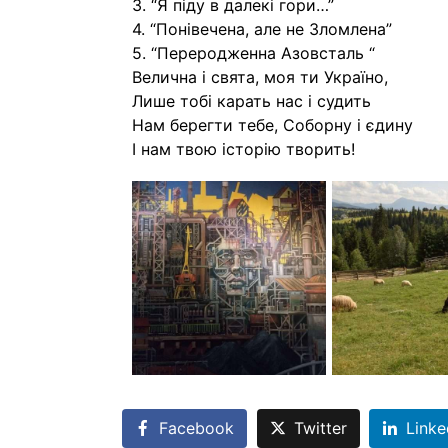
3. “Я піду в далекі гори…”
4. “Понівечена, але не Зломлена”
5. “Переродженна Азовсталь “
Велична і свята, моя ти Україно,
Лише тобі карать нас і судить
Нам берегти тебе, Соборну і єдину
І нам твою історію творить!
Facebook
Twitter
Linke