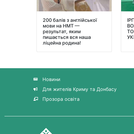
200 балів з англійської
ІР
мови на НМТ —
ВО
результат, яким
ТО
пишається вся наша
УК
ліцейна родина!
Новини
Для жителів Криму та Донбасу
Прозора освіта