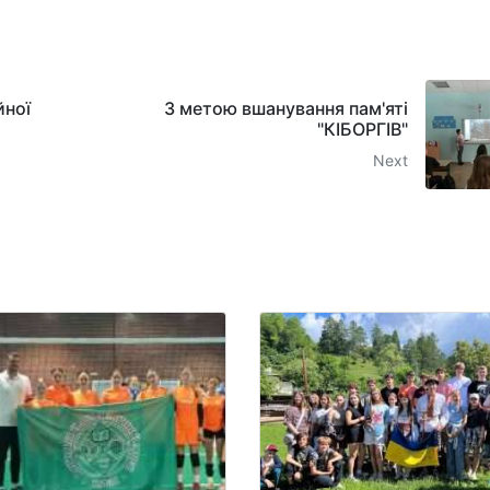
йної
З метою вшанування пам'яті
"КІБОРГІВ"
Next