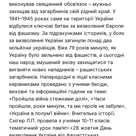
виконував священний обов’язок – мужньо
захищав від загарбників свій рідний край. У
1941–1945 роках саме на території України
відбулися ключові битви за визволення Європи
від фашизму. За підрахунками істориків, у боях
за визволення України загинули понад два
мільйони українців. Вже 79 років минуло, як
Україну було звільнено від фашистів, а сьогодні
наш народ змушений знову захищатися та
виганяти нових нападників – рашистських
загарбників. Напередодні в ліцеї класними
керівниками проведено з учнями бесіди,
виховні та інформаційні години на теми:
«Пройшла війна стежками долі», «Часи
пройшли, роки минули, та ми героїв не забули»,
«Україна в полум’ї війни». Вчителька історії,
Снігир Л.П. провела з учнями 10-11 класів
тематичний урок пам’яті «28 жовтня День
визволення України від фашистських