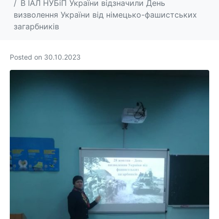
В ІАЛ НУБіП України відзначили День
визволення України від німецько-фашистських
загарбників
Posted on
30.10.2023