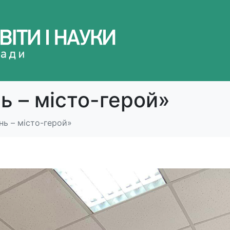
нь – місто-герой»
нь – місто-герой»