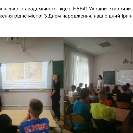
рпінського академічного ліцею НУБіП України створили
ення рідне місто! З Днем народження, наш рідний Ірпін