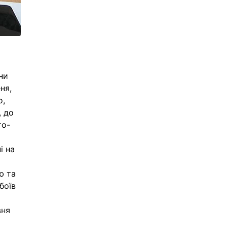
ни
ня,
о,
, до
то-
і на
ю та
боїв
вня