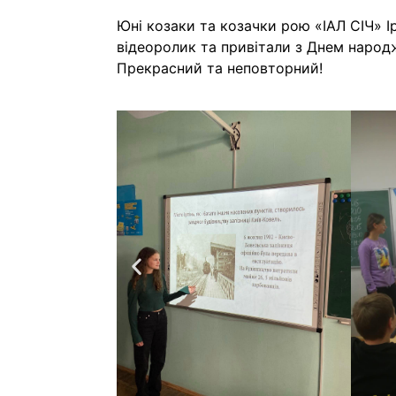
Юні козаки та козачки рою «ІАЛ СІЧ» І
відеоролик та привітали з Днем народж
Прекрасний та неповторний!