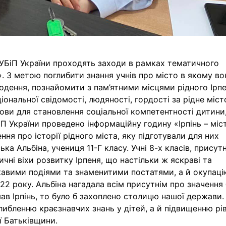
НУБіП України проходять заходи в рамках тематичного
». З метою поглибити знання учнів про місто в якому во
одення, познайомити з пам’ятними місцями рідного Ірпе
ональної свідомості, людяності, гордості за рідне міст
ови для становлення соціальної компетентності дитини
іП України проведено інформаційну годину «Ірпінь – міс
ня про історії рідного міста, яку підготували для них
ька Альбіна, учениця 11-Г класу. Учні 8-х класів, присутн
ричні віхи розвитку Ірпеня, що настільки ж яскраві та
цікавими подіями та знаменитими постатями, а й окупаці
22 року. Альбіна нагадала всім присутнім про значення 
мав Ірпінь, то було б захоплено столицю нашої держави.
либленню краєзнавчих знань у дітей, а й підвищенню рі
ї Батьківщини.