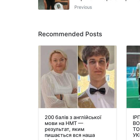
Previous
Recommended Posts
200 балів з англійської
ІР
мови на НМТ —
ВО
результат, яким
ТО
пишається вся наша
УК