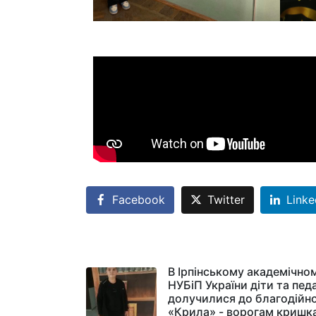
Facebook
Twitter
Linke
В Ірпінському академічном
НУБіП України діти та пед
долучилися до благодійної
«Крила» - ворогам кришк