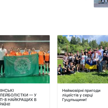
ПІНСЬКІ
Неймовірні пригоди
ЛЕЙБОЛІСТКИ — У
ліцеїстів у серці
П-8 НАЙКРАЩИХ В
Гуцульщини!
РАЇНІ!