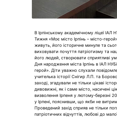
В Ірпінському академічному ліцеї ІАЛ 
Тижня «Моє місто Ірпінь – місто-герой
живуть, його історичне минуле та сьог
виховувати почуття патріотизму та наці
його людей, створювати сприятливі ум
Дня народження міста Ірпінь в ІАЛ НУБ
герой». Діти уважно слухали повідомлен
учителька історії Снігир Л.П. та Боровс
заході, згадували не тільки цікаві істо
дивовижні, як і саме місто, насичені 
визволення Ірпеня у лютому-березні 20
у Ірпені, пояснивши, що якби не витри
Проведений захід сприяв не тільки пог
патріотичних відчуттів, любові до мало