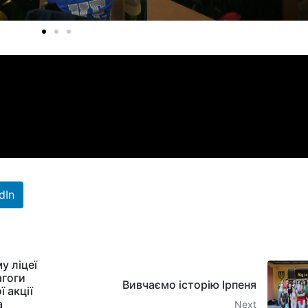
dIn
у ліцеї
агоги
Вивчаємо історію Ірпеня
 акції
а
Next