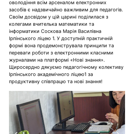
оволодіння всім арсеналом електронних
засобів є надзвичайно важливим для педагогів.
Своїм досвідом у цій царині поділилася з
колегами вчителька математики та
інформатики Соскова Марія Василівна
Ірпінського ліцею 1. У доступній практичній
формі вона продемонструвала принципи та
переваги роботи з електронними класними
журналами на платформі «Нові знання».
Щиросердно дякуємо педагогічному колективу
Ірпінського академічного ліцею1 за
продуктивну співпрацю та нові знання!