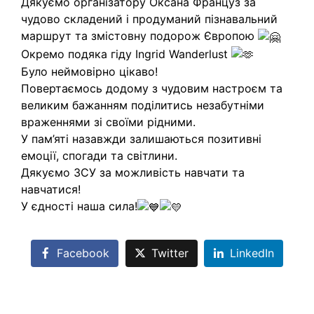
Дякуємо організатору
Оксана Француз
за
чудово складений і продуманий пізнавальний
маршрут та змістовну подорож Європою
Окремо подяка гіду Ingrid Wanderlust
Було неймовірно цікаво!
Повертаємось додому з чудовим настроєм та
великим бажанням поділитись незабутніми
враженнями зі своїми рідними.
У пам’яті назавжди залишаються позитивні
емоції, спогади та світлини.
Дякуємо ЗСУ за можливість навчати та
навчатися!
У єдності наша сила!
Facebook
Twitter
LinkedIn