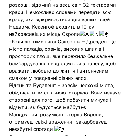
розкоші, відомий на весь світ 32 гектарами
краси. Неможливо словами передати всю
красу, яка відкривається для ваших очей.
Недарма Кекенгоф входить в 10-ку
найкрасивіших місць Європи
«Колиска німецької Саксонії» – Дрезден. Це
місто палаців, храмів, високих шпилів і
просторих площ, яке пережило безжальне
бомбардування і відродилося з попелу, щоб
вражати любов’ю до життя і витонченим
смаком у поєднанні різних епох.
Відень та Будапешт – зовсім несхожі міста,
об’єднані втім спільною історією. Вони неначе
створені для того, щоб побачити минуле і
відчути, як будується майбутнє.
Мандруючи, розумієш історію Європи,
отримуєш свіжі враження і закарбовуєш
незабутні спогади