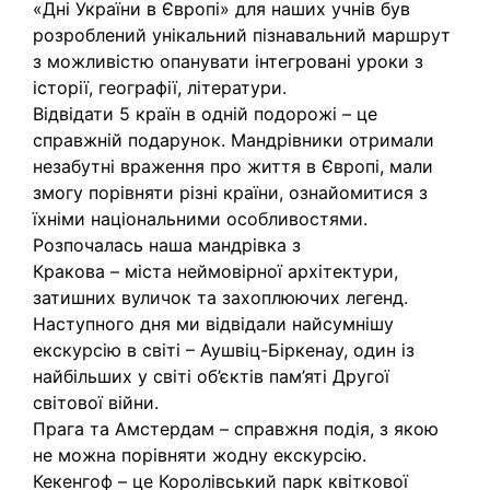
«Дні України в Європі» для наших учнів був
розроблений унікальний пізнавальний маршрут
з можливістю опанувати інтегровані уроки з
історії, географії, літератури.
Відвідати 5 країн в одній подорожі – це
справжній подарунок. Мандрівники отримали
незабутні враження про життя в Європі, мали
змогу порівняти різні країни, ознайомитися з
їхніми національними особливостями.
Розпочалась наша мандрівка з
Кракова – міста неймовірної архітектури,
затишних вуличок та захоплюючих легенд.
Наступного дня ми відвідали найсумнішу
екскурсію в світі – Аушвіц-Біркенау, один із
найбільших у світі об’єктів пам’яті Другої
світової війни.
Прага та Амстердам – справжня подія, з якою
не можна порівняти жодну екскурсію.
Кекенгоф – це Королівський парк квіткової