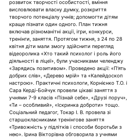
розвиток творчості особистості, вміння
висловлювати власну думку, розкриття
творчого потенціалу учнів; допомогти дітям
краще пізнати один одного. План тижня
включав різноманітні акції, ігри, конкурси,
тренінги, заняття. Протягом тижня, з 24 по 28
квітня діти мали змогу здійснити перегляд
відеоролика «Хто такий психолог і роль його
діяльності в ліцеї», були учасниками челенджу
«Зарядись позитивом». Проведено акції: «П’ять
добрих слів», «Дерево мрій» та «Калейдоскоп
настрою». Практичні психологи, Корнієнко Т.О. і
Сара Керді-Бойчук провели цікаві заняття з
учнями 7-9 класів «Пізнай себе», «Друзі поруч»,
«Ти – особливий», «Іскринка доброти» тощо.
Соціальний педагог, Токар І. В. провела зі
старшокласниками тренінгове заняття
«Тривожність у підлітків і способи боротьби з
нею». Ірина Вікторівна обговорила з учнями