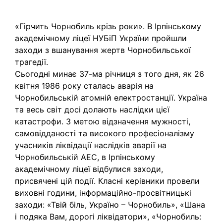
«Гірчить Чорнобиль крізь роки». В Ірпінському
академічному ліцеї НУБіП України пройшли
заходи з вшанування жертв Чорнобильської
трагедії.
Сьогодні минає 37-ма річниця з того дня, як 26
квітня 1986 року сталась аварія на
Чорнобильській атомній електростанції. Україна
та весь світ досі долають наслідки цієї
катастрофи. З метою відзначення мужності,
самовідданості та високого професіоналізму
учасників ліквідації наслідків аварії на
Чорнобильській АЕС, в Ірпінському
академічному ліцеї відбулися заходи,
присвячені цій події. Класні керівники провели
виховні години, інформаційно-просвітницькі
заходи: «Твій біль, Україно – Чорнобиль», «Шана
і подяка Вам, дорогі ліквідатори», «Чорнобиль: