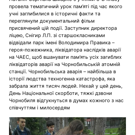
провела тематичний урок пам’яті під час якого
учні заглибилися в історичні факти та
переглянули документальний фільм
присвячений цій події. Заступник директора
ліцею, Снігир Л.П. зі старшокласниками
відвідали парк імені Володимира Правика –
героя-пожежника, ліквідатора наслідків аварії
на ЧАЕС, щоб вшанувати пам’ять усіх загиблих
ліквідаторів аварії на Чорнобильській атомній
станції. Чорнобильська аварія – найбільша в
історії людства техногенна катастрофа, яка
забрала життя тисяч людей. Нехай у цей день,
День Національної скорботи, тяжкі дзвони
Чорнобиля відгукнуться в думах кожного з нас
співчуттям і милосердям