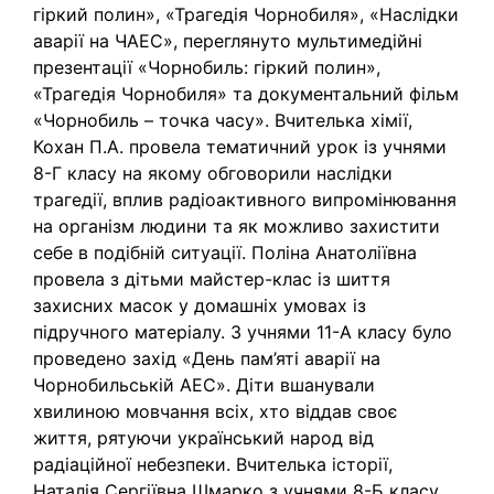
гіркий полин», «Трагедія Чорнобиля», «Наслідки
аварії на ЧАЕС», переглянуто мультимедійні
презентації «Чорнобиль: гіркий полин»,
«Трагедія Чорнобиля» та документальний фільм
«Чорнобиль – точка часу». Вчителька хімії,
Кохан П.А. провела тематичний урок із учнями
8-Г класу на якому обговорили наслідки
трагедії, вплив радіоактивного випромінювання
на організм людини та як можливо захистити
себе в подібній ситуації. Поліна Анатоліївна
провела з дітьми майстер-клас із шиття
захисних масок у домашніх умовах із
підручного матеріалу. З учнями 11-А класу було
проведено захід «День пам’яті аварії на
Чорнобильській АЕС». Діти вшанували
хвилиною мовчання всіх, хто віддав своє
життя, рятуючи український народ від
радіаційної небезпеки. Вчителька історії,
Наталія Сергіївна Шмарко з учнями 8-Б класу