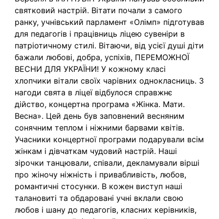
святковий настрій. Вітати почали з самого
ранку, учнівський парламент «Олімп» підготував
для педагогів і працівниць ліцею сувеніри в
патріотичному стилі. Вітаючи, від усієї душі діти
бажали любові, добра, успіхів, ПЕРЕМОЖНОЇ
ВЕСНИ ДЛЯ УКРАЇНИ! У кожному класі
хлопчики вітали своїх чарівних однокласниць. З
нагоди свята в ліцеї відбулося справжнє
дійство, концертна програма «Жінка. Мати.
Весна». Цей день був заповнений весняним
сонячним теплом і ніжними барвами квітів.
Учасники концертної програми подарували всім
жінкам і дівчаткам чудовий настрій. Наші
зірочки танцювали, співали, декламували вірші
про жіночу ніжність і привабливість, любов,
романтичні стосунки. В кожен виступ наші
талановиті та обдаровані учні вклали свою
любов і шану до педагогів, класних керівників,