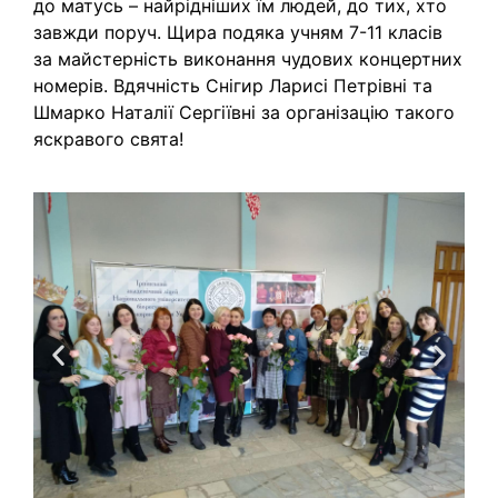
до матусь – найрідніших їм людей, до тих, хто
завжди поруч. Щира подяка учням 7-11 класів
за майстерність виконання чудових концертних
номерів. Вдячність Снігир Ларисі Петрівні та
Шмарко Наталії Сергіївні за організацію такого
яскравого свята!