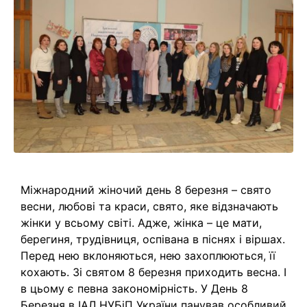
Міжнародний жіночий день 8 березня – свято
весни, любові та краси, свято, яке відзначають
жінки у всьому світі. Адже, жінка – це мати,
берегиня, трудівниця, оспівана в піснях і віршах.
Перед нею вклоняються, нею захоплюються, її
кохають. Зі святом 8 березня приходить весна. І
в цьому є певна закономірність. У День 8
Березня в ІАЛ НУБіП України панував особливий