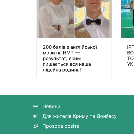
200 балів з англійської
ІР
мови на НМТ —
ВО
результат, яким
ТО
пишається вся наша
УК
ліцейна родина!
Новини
Для жителів Криму та Донбасу
Прозора освіта