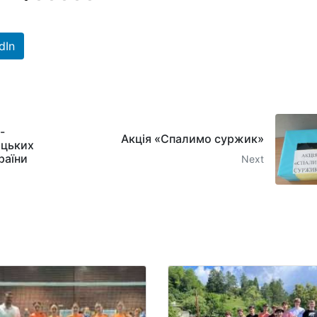
dIn
-
Акція «Спалимо суржик»
ицьких
раїни
Next