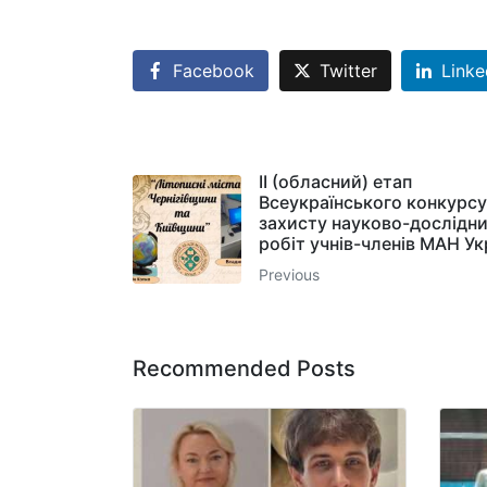
Facebook
Twitter
Linke
II (обласний) етап
Всеукраїнського конкурсу
захисту науково-дослідн
робіт учнів-членів МАН Ук
Previous
Recommended Posts