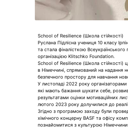
School of Resilience (Школа стійкості)
Руслана Підлісна учениця 10 класу Ірп
та стала фіналісткою Всеукраїнського п
організацією Klitschko Foundation.
School of Resilience (Школа стійкості) 
в Німеччині, спрямований на надання 
безпечного простору для навчання нової
У листопаді 2022 року організаторами п
які мають бажання шукати себе, розвив
результатами оцінки мотиваційних листів
лютого 2023 року долучилися до реаліз
Згідно з програмою заходу були провед
хімічного концерну BASF та офісу комп
познайомитися з культурою Німеччини, 