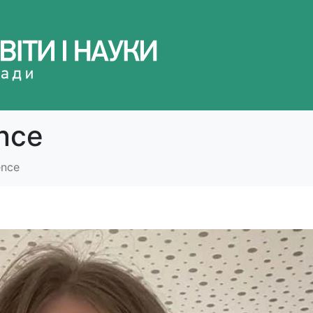
ence
ence