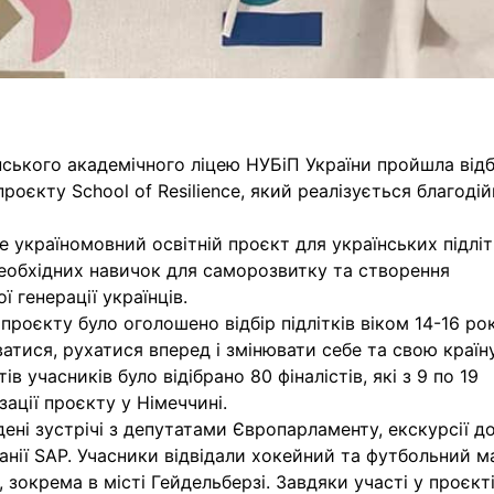
інського академічного ліцею НУБіП України пройшла відб
роєкту School of Resilience, який реалізується благоді
це україномовний освітній проєкт для українських підліт
необхідних навичок для саморозвитку та створення
 генерації українців.
роєкту було оголошено відбір підлітків віком 14-16 рок
атися, рухатися вперед і змінювати себе та свою країну
 учасників було відібрано 80 фіналістів, які з 9 по 19
ації проєкту у Німеччині.
ені зустрічі з депутатами Європарламенту, екскурсії д
анії SAP. Учасники відвідали хокейний та футбольний ма
зокрема в місті Гейдельберзі. Завдяки участі у проєкт