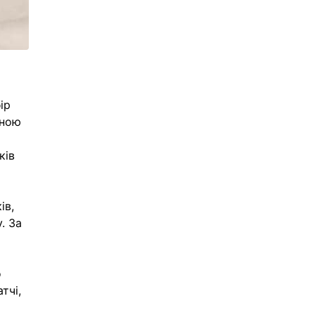
ір
йною
ків
ів,
. За
о
тчі,
і