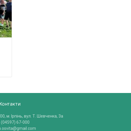
Контакти
00, м. Ірпінь, вул. Т. Шевченка, 3a
 (04597) 67-000
in.osvita@gmail.com