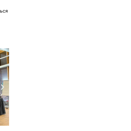
ться
о