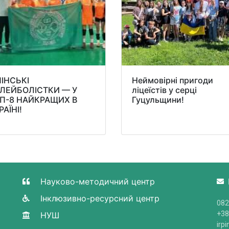
ПІНСЬКІ
Неймовірні пригоди
ЛЕЙБОЛІСТКИ — У
ліцеїстів у серці
П-8 НАЙКРАЩИХ В
Гуцульщини!
РАЇНІ!
Науково-методичний центр
Інклюзивно-ресурсний центр
082
+38
НУШ
irp