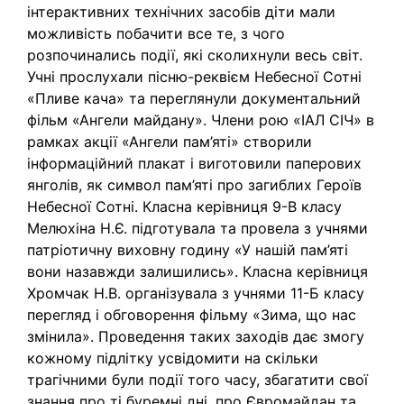
інтерактивних технічних засобів діти мали
можливість побачити все те, з чого
розпочинались події, які сколихнули весь світ.
Учні прослухали пісню-реквієм Небесної Сотні
«Пливе кача» та переглянули документальний
фільм «Ангели майдану». Члени рою «ІАЛ СІЧ» в
рамках акції «Ангели пам’яті» створили
інформаційний плакат і виготовили паперових
янголів, як символ пам’яті про загиблих Героїв
Небесної Сотні. Класна керівниця 9-В класу
Мелюхіна Н.Є. підготувала та провела з учнями
патріотичну виховну годину «У нашій пам’яті
вони назавжди залишились». Класна керівниця
Хромчак Н.В. організувала з учнями 11-Б класу
перегляд і обговорення фільму «Зима, що нас
змінила». Проведення таких заходів дає змогу
кожному підлітку усвідомити на скільки
трагічними були події того часу, збагатити свої
знання про ті буремні дні, про Євромайдан та