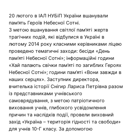
20 лютого в ІАЛ НУБіП України вшанували
пам’ять Героїв Небесної Сотні.
З метою вшанування світлої пам’яті жертв
трагічних подій, які відбулися в Україні в
лютому 2014 року класними керівниками ліцею
проведено тематичні заходи: бесіди «День
пам’яті Небесної Сотні»; інформаційні години
«Хай палають свічки пам’яті по загиблих Героях
Небесної Сотні»; години пам’яті «Вони завжди в
наших серцях». Заступник директора,
вчителька історії Снігир Лариса Петрівна разом
із представниками учнівського
самоврядування, з метою патріотичного
виховання учнів, глибокого усвідомлення
причин та наслідків події, провели виховний
захід «Україна – територія гідності та свободи»
для учнів 10-Г класу. За допомогою