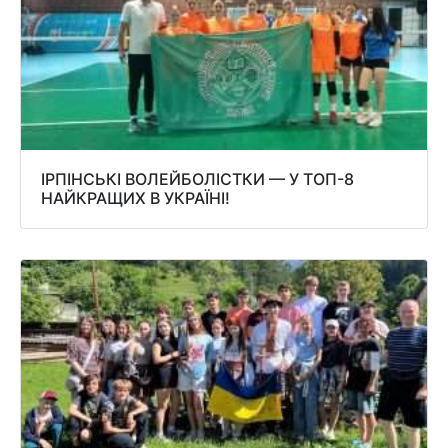
ІРПІНСЬКІ ВОЛЕЙБОЛІСТКИ — У ТОП-8
НАЙКРАЩИХ В УКРАЇНІ!