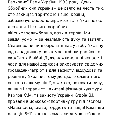
Верховної Ради України 1993 року. День
Збройних сил України – це свято на честь тих,
хто захищає територію нашої країни,
забезпечує обороноспроможність Української
держави. Це свято хоробрих
військовослужбовців, вояків-героїв. Ми
завдячуємо їм за незламність духу та звитягі.
Славні воїни нині боронять нашу любу Україну
від нападників у повномасштабній російсько-
українській війні. Дуже важливо в ці непрості
часи для нашої держави виховувати свідомих
громадян-патріотів для захисту, відбудови та
розвитку України. Тому до цього славетного
свята в нашому ліцеї, з метою, показати силу,
вишкіл і вправність вчителі фізичної культури
Карпов С.М. та захисту України Кудрін В.І.
провели військово-спортивну гру під гаслом
«Наша сила, слава, гордість та надія! Команди
хлопців 8-11-х класів змагалися між собою в