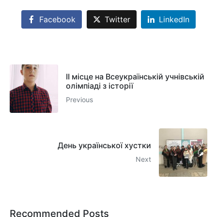
Facebook
Twitter
LinkedIn
II місце на Всеукраїнській учнівській
олімпіаді з історії
Previous
День української хустки
Next
Recommended Posts