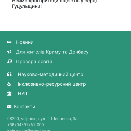
Неймовірні пригоди ліцеїстів у серці
Гуцульщини!
Новини
Для жителів Криму та Донбасу
Прозора освіта
Науково-методичний центр
Інклюзивно-ресурсний центр
НУШ
Контакти
08200, м. Ірпінь, вул. Т. Шевченка, 3a
+38 (04597) 67-000
irpin.osvita@gmail.com