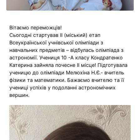
Вітаємо переможців!
Сьогодні стартував ІІ (міський) етап
Всеукраїнської учнівської олімпіади з
навчальних предметів – відбулась олімпіада з
астрономії. Учениця 10 -А класу Кондратенко
Катерина зайняла почесне ІІ місце! Підготувала
ученицю до олімпіади Мелюхіна Н.Є.- вчитель
фізики та математики. Бажаємо вчителю та її
учениці успіхів у подоланні астрономічних
вершин.