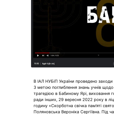
В ІАЛ НУБіП України проведено заходи 
З метою поглиблення знань учнів щодо м
трагедією в Бабиному Ярі, виховання го
ради інших, 29 вересня 2022 року в лі
годину «Скорботна свічка пам’яті свято
Поляновська Вероніка Сергіївна. Під ч