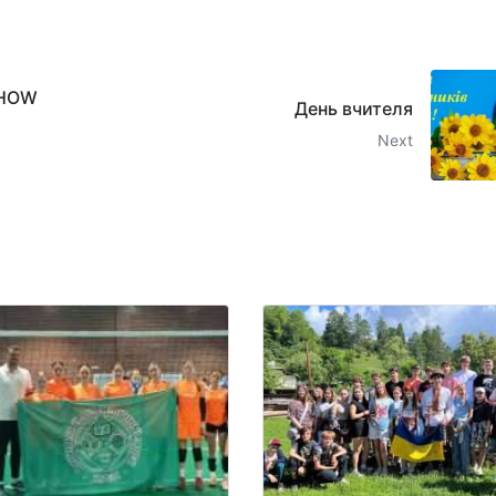
SHOW
День вчителя
Next