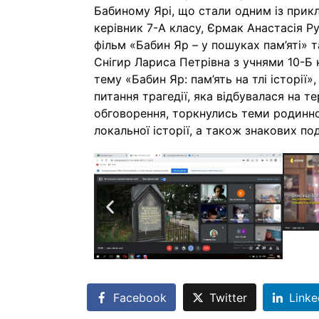
Бабиному Ярі, що стали одним із прик
керівник 7-А класу, Єрмак Анастасія Р
фільм «Бабин Яр – у пошуках пам’яті» та
Снігир Лариса Петрівна з учнями 10-Б 
тему «Бабин Яр: пам’ять на тлі історії»
питання трагедії, яка відбувалася на те
обговорення, торкнулись теми родинної
локальної історії, а також знакових под
Facebook
Twitter
Linke