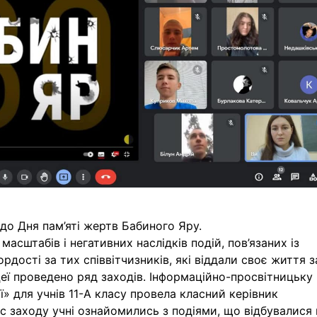
до Дня пам’яті жертв Бабиного Яру.
асштабів і негативних наслідків подій, пов’язаних із
рдості за тих співвітчизників, які віддали своє життя з
цеї проведено ряд заходів. Інформаційно-просвітницьку
ї» для учнів 11-А класу провела класний керівник
ас заходу учні ознайомились з подіями, що відбувалися 