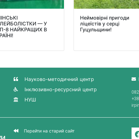
ПІНСЬКІ
Неймовірні пригоди
ЛЕЙБОЛІСТКИ — У
ліцеїстів у серці
П-8 НАЙКРАЩИХ В
Гуцульщини!
РАЇНІ!
Науково-методичний центр
Інклюзивно-ресурсний центр
082
+38
НУШ
irp
Перейти на старий сайт