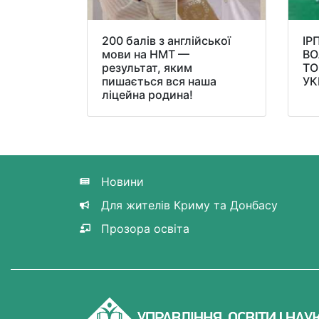
200 балів з англійської
ІР
мови на НМТ —
ВО
результат, яким
ТО
пишається вся наша
УК
ліцейна родина!
Новини
Для жителів Криму та Донбасу
Прозора освіта