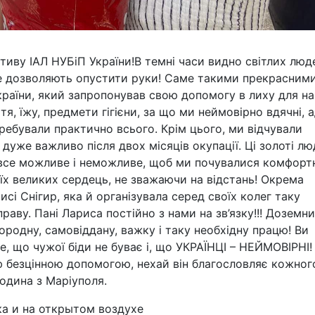
тиву ІАЛ НУБіП України!В темні часи видно світлих люд
 не дозволяють опустити руки! Саме такими прекрасним
раїни, який запропонував свою допомогу в лиху для на
тя, їжу, предмети гігієни, за що ми неймовірно вдячні, 
требували практично всього. Крім цього, ми відчували
дуже важливо після двох місяців окупації. Ці золоті лю
 все можливе і неможливе, щоб ми почувалися комфорт
оїх великих сердець, не зважаючи на відстань! Окрема
сі Снігир, яка й організувала серед своїх колег таку
праву. Пані Лариса постійно з нами на зв’язку!!! Доземн
городну, самовіддану, важку і таку необхідну працю! Ви
, що чужої біди не буває і, що УКРАЇНЦІ – НЕЙМОВІРНІ!
ю безцінною допомогою, нехай він благословляє кожног
одина з Маріуполя.