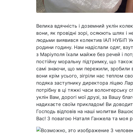
Велика вдячність і доземний уклін колек
вони, як провідні зорі, осяюють шлях і
людьми виявився колектив ІАЛ НУБіП Ук
родини годину. Нам надіслали одяг, взут
з Маріуполя їхали майже без речей і по
постійну моральну підтримку, що також 
самі знаючи, що ми пережили, зробили
вони крім усього, зігріли нас теплом св
подяка заступнику директора ліцею Лари
потрібну в ці тяжкі часи волонтерську с
уклін Вам, дорогі мої друзі, за Вашу бла
надихаєте своїм прикладом! Ви доводите
Господь відповів на наші молитви Вашо
Вас! З повагою Наталя Ганжела та моя р