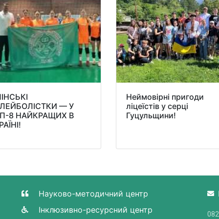
ПІНСЬКІ
Неймовірні пригоди
ЛЕЙБОЛІСТКИ — У
ліцеїстів у серці
П-8 НАЙКРАЩИХ В
Гуцульщини!
РАЇНІ!
Науково-методичний центр
Інклюзивно-ресурсний центр
082