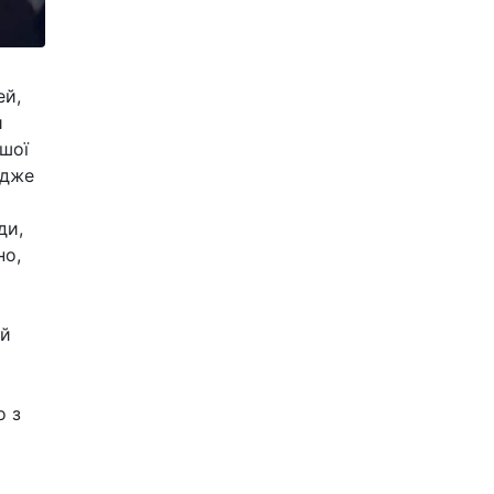
ей,
и
шої
адже
ди,
но,
ий
о з