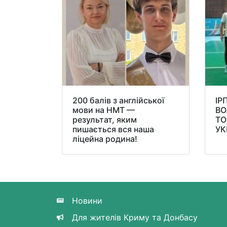
200 балів з англійської
ІР
мови на НМТ —
ВО
результат, яким
ТО
пишається вся наша
УК
ліцейна родина!
Новини
Для жителів Криму та Донбасу