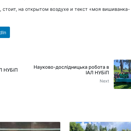
dIn
Науково-дослідницька робота в
АЛ НУБіП
ІАЛ НУБіП
Next