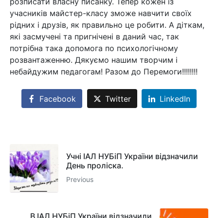
розписати власну писанку. Тепер кожен із
учасників майстер-класу зможе навчити своїх
рідних і друзів, як правильно це робити. А діткам,
які засмучені та пригнічені в даний час, так
потрібна така допомога по психологічному
розвантаженню. Дякуємо нашим творчим і
небайдужим педагогам! Разом до Перемоги!!!!!!!!
Facebook
Twitter
LinkedIn
Учні ІАЛ НУБіП України відзначили
День проліска.
Previous
В ІАЛ НУБіП України відзначили