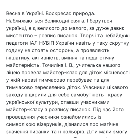
Весна в Україні. Воскресає природа.
Наближаються Великодні свята. І беруться
українці, від великого до малого, за дуже давнє
мистецтво – розпис писанок. Творчі та небайдужі
педагоги ІАЛ НУБіП України навіть у таку скрутну
годину не стоять осторонь, а проявляють
ініціативу, активність, вміння та педагогічну
майстерність. Точиліна І. В., учителька нашого
ліцею провела майстер-клас для діток місцевості
у якій наразі тимчасово перебуває та для
тимчасово переселених діток. Учасники цікавого
заходу відкрили для себе самобутність і красу
української культури, ставши учасниками
майстер-класу з розпису писанок. Під час його
проведення учасники ознайомились із
символікою візерунків, дізналися про магічне
значення писанки та її кольорів. Діти мали змогу