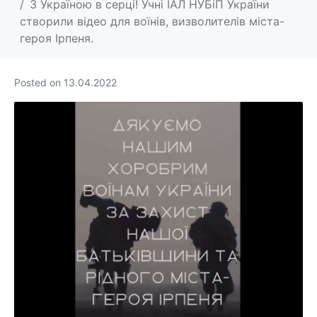
З Україною в серці! Учні ІАЛ НУБіП України
створили відео для воїнів, визволителів міста-
героя Ірпеня.
Posted on
13.04.2022