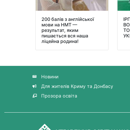
200 балів з англійської
ІР
мови на НМТ —
ВО
результат, яким
ТО
пишається вся наша
УК
ліцейна родина!
Новини
Для жителів Криму та Донбасу
Прозора освіта