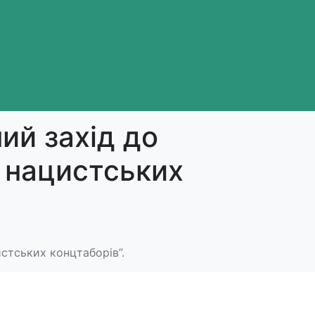
ий захід до
в нацистських
стських концтаборів”.