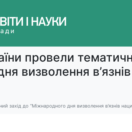
аїни провели тематичн
ня визволення в’язні
ний захід до “Міжнародного дня визволення в’язнів наци