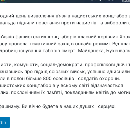
родний день визволення в’язнів нацистських концтаборів
енвальда підняли повстання проти нацистів та вибороли
в’язнів фашистських концтаборів класний керівник Хро
асу провела тематичний захід в онлайн режимі. Від кла
одробиці існування таборів смерті Майданека, Бухенваль
исти, комуністи, соціал-демократи, профспілкові діячі 
дізнавшись про підхід союзних військ, успішно здійснили
ли в полон більше 800 есесівців і солдатів охорони.
шистських концтаборів у всьому світі відзначається
х, поклонінням їх пам’яті, покладанням квітів до моги
фашизму. Ви вічно будете в наших душах і серцях!
dIn