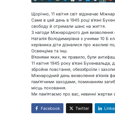
Щорічно, 11 квітня світ відзначає Міжна
Саме в цей день в 1945 році в’язні Бух
свободу й отримали шанс на життя.
З нагоди Міжнародного дня визволення 
Наталія Володимирівна з учнями 10 Б кл
керівника діти дізналися про жахливі п
Освенціма та інш.
В’язнями яких, як правило, були антифаш
11 квітня 1945 року в’язні Бухенвальда, 
збройне повстання, обеззброїли і захопи
Міжнародний день визволення в’язнів фа
пам’ятними заходами, поминанням загибли
місць поховання.
Ми пам’ятаємо про вас, невинні жертви 
Facebook
Twitter
Linke