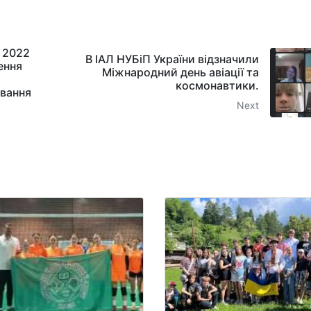
ї 2022
В ІАЛ НУБіП України відзначили
ення
Міжнародний день авіації та
космонавтики.
вання
Next