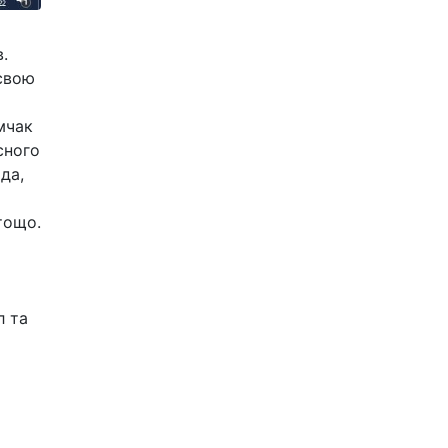
.
 свою
мчак
сного
да,
тощо.
л та