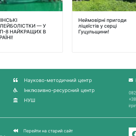
ПІНСЬКІ
Неймовірні пригоди
ЛЕЙБОЛІСТКИ — У
ліцеїстів у серці
П-8 НАЙКРАЩИХ В
Гуцульщини!
РАЇНІ!
Науково-методичний центр
Інклюзивно-ресурсний центр
082
+38
НУШ
irp
Перейти на старий сайт