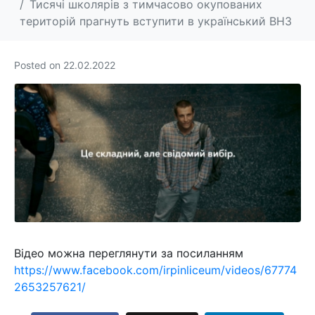
Тисячі школярів з тимчасово окупованих
територій прагнуть вступити в український ВНЗ
Posted on
22.02.2022
Відео можна переглянути за посиланням
https://www.facebook.com/irpinliceum/videos/67774
2653257621/