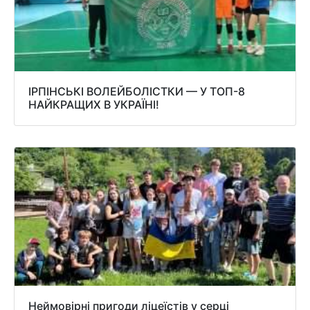
ІРПІНСЬКІ ВОЛЕЙБОЛІСТКИ — У ТОП-8
НАЙКРАЩИХ В УКРАЇНІ!
Неймовірні пригоди ліцеїстів у серці