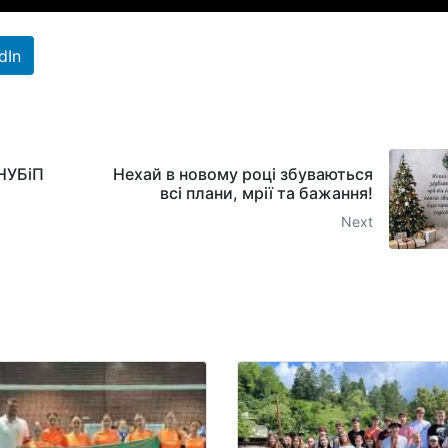
dIn
 НУБіП
Нехай в новому році збуваються
всі плани, мрії та бажання!
Next