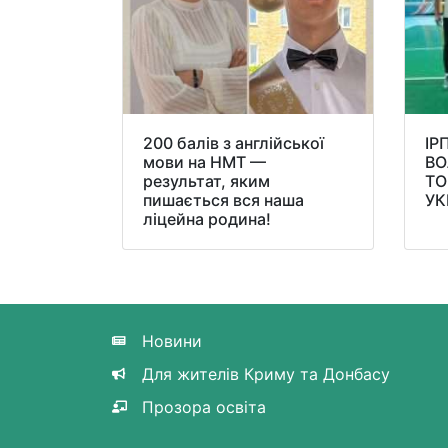
200 балів з англійської
ІР
мови на НМТ —
ВО
результат, яким
ТО
пишається вся наша
УК
ліцейна родина!
Новини
Для жителів Криму та Донбасу
Прозора освіта