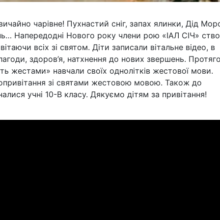
ичайно чарівне! Пухнастий сніг, запах ялинки, Дід Моро
нь… Напередодні Нового року члени рою «ІАЛ СІЧ» ств
ітаючи всіх зі святом. Діти записали вітальне відео, в
лагоди, здоров’я, натхнення до нових звершень. Протяг
ить жестами» навчали своїх однолітків жестової мови.
еопривітання зі святами жестовою мовою. Також до
алися учні 10-В класу. Дякуємо дітям за привітання!