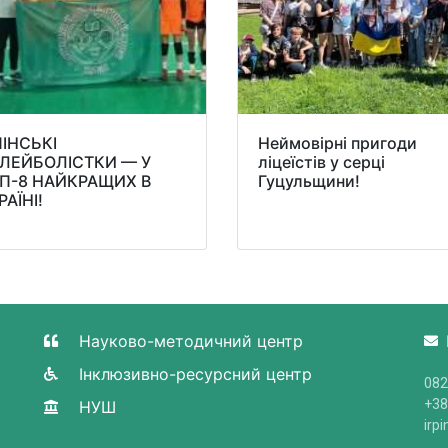
ПІНСЬКІ
Неймовірні пригоди
ЛЕЙБОЛІСТКИ — У
ліцеїстів у серці
П-8 НАЙКРАЩИХ В
Гуцульщини!
РАЇНІ!
Науково-методичний центр
Інклюзивно-ресурсний центр
082
+38
НУШ
irp