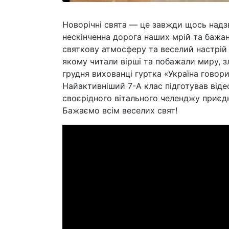
Новорічні свята — це завжди щось надзв
нескінченна дорога наших мрій та бажа
святкову атмосферу та веселий настрій в
якому читали вірші та побажали миру, з
грудня вихованці гуртка «Україна говор
Найактивніший 7-А клас підготував від
своєрідного вітального челенджу приєдн
Бажаємо всім веселих свят!