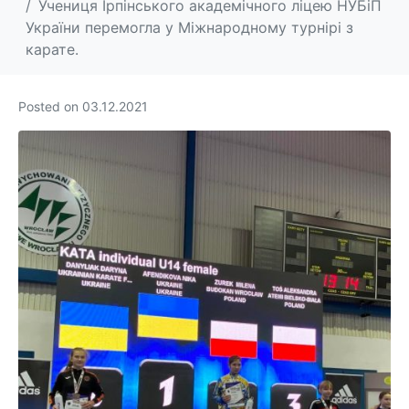
Учениця Ірпінського академічного ліцею НУБіП
України перемогла у Міжнародному турнірі з
карате.
Posted on
03.12.2021