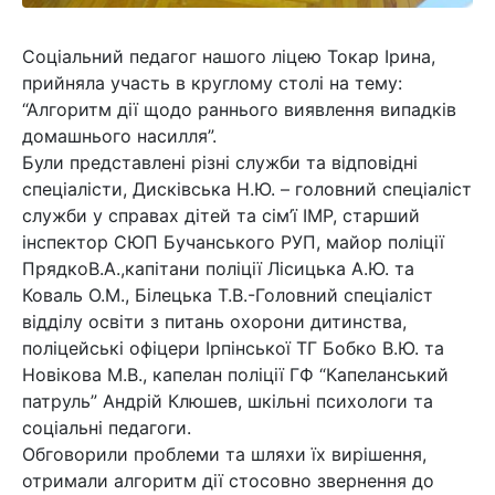
Соціальний педагог нашого ліцею Токар Ірина,
прийняла участь в круглому столі на тему:
“Алгоритм дії щодо раннього виявлення випадків
домашнього насилля”.
Були представлені різні служби та відповідні
спеціалісти, Дисківська Н.Ю. – головний спеціаліст
служби у справах дітей та сім’ї ІМР, старший
інспектор СЮП Бучанського РУП, майор поліції
ПрядкоВ.А.,капітани поліції Лісицька А.Ю. та
Коваль О.М., Білецька Т.В.-Головний спеціаліст
відділу освіти з питань охорони дитинства,
поліцейські офіцери Ірпінської ТГ Бобко В.Ю. та
Новікова М.В., капелан поліції ГФ “Капеланський
патруль” Андрій Клюшев, шкільні психологи та
соціальні педагоги.
Обговорили проблеми та шляхи їх вирішення,
отримали алгоритм дії стосовно звернення до