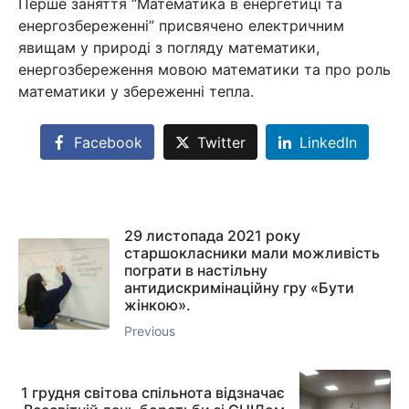
Перше заняття “Математика в енергетиці та
енергозбереженні” присвячено електричним
явищам у природі з погляду математики,
енергозбереження мовою математики та про роль
математики у збереженні тепла.
Facebook
Twitter
LinkedIn
29 листопада 2021 року
старшокласники мали можливість
пограти в настільну
антидискримінаційну гру «Бути
жінкою».
Previous
1 грудня світова спільнота відзначає