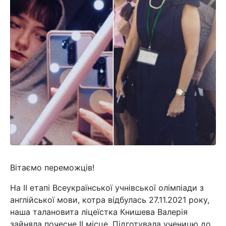
Вітаємо переможців!
На ІІ етапі Всеукраїнської учнівської олімпіади з
англійської мови, котра відбулась 27.11.2021 року,
наша талановита ліцеїстка Книшева Валерія
зайняла почесне ІІ місце. Підготувала ученицю до