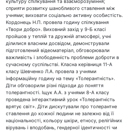
культуру спілкування та взаєморозуміння;
сприяти розвитку шанобливого ставлення між
учнями; виховати соціально активну особистість.
Кордонець Н.П. провела годину спілкування
«Твори добро». Виховний захід у 9-Б класі
пройшов у теплій та дружній атмосфері, учні
ділилися власним досвідом, демонстрували
підготовлений відеоматеріал, обговорювали
важливість і злободенність проблеми доброти в
сучасному суспільстві. Класна керівниця 11-А
класу Шевченко Л.А. провела з учнями
інформаційну годину на тему «Толерантність».
Діти обговорили різні підходи до поняття
толерантності. Іщук А.А. з учнями 8-А класу
проведена інтерактивний урок «Толерантність
врятує світ». Діти дискутували про толерантне
ставлення до кожної людини не залежно від її
національності, кольору шкіри, етносу, релігійних
вірувань і вподобань, гендерної ідентичності чи