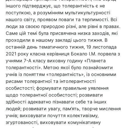
іншого підтверджує, що толерантність є не
поступкою, а розумінням мультикультурності
нашого світу, проявом поваги та терпимості. Всі
люди за своєю природою різні, але рівні в правах.
Саме цій темі була присвячена низка заходів, які
проходили в нашому закладі цього тижня. В
останній день тематичного тижня, 19 листопада
2021 року класна керівниця Бокало І.М. порвела з
учнями 7-А класу виховну годину «Планета
толерантності». Метою якої було познайомити
учнів із поняттям «толерантність», із основними
рисами толерантної та інтолерантності
особистості; формувати правильне уявлення
щодо толерантної особистості; розвивати
здібності адекватно пізнавати себе та інших
людей; розвивати увагу, пам’ять, творче мислення
учнів; виховувати почуття колективізму,
згуртованості, виховувати комунікативну