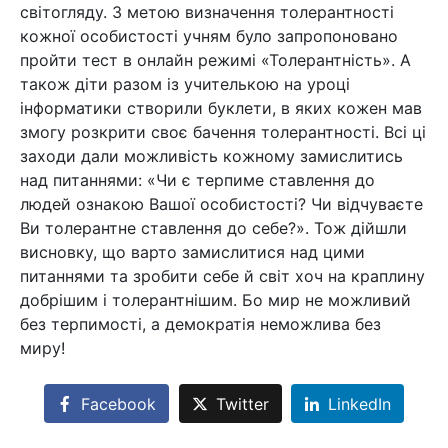
світогляду. З метою визначення толерантності
кожної особистості учням було запропоновано
пройти тест в онлайн режимі «Толерантність». А
також діти разом із учителькою на уроці
інформатики створили буклети, в яких кожен мав
змогу розкрити своє бачення толерантності. Всі ці
заходи дали можливість кожному замислитись
над питаннями: «Чи є терпиме ставлення до
людей ознакою Вашої особистості? Чи відчуваєте
Ви толерантне ставлення до себе?». Тож дійшли
висновку, що варто замислитися над цими
питаннями та зробити себе й світ хоч на краплину
добрішим і толерантнішим. Бо мир не можливий
без терпимості, а демократія неможлива без
миру!
Facebook
Twitter
LinkedIn