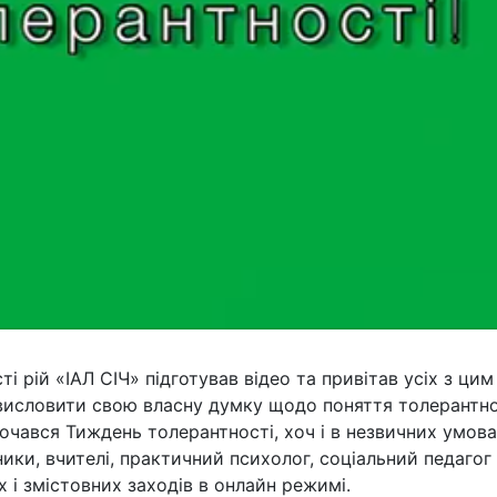
 рій «ІАЛ СІЧ» підготував відео та привітав усіх з цим
висловити свою власну думку щодо поняття толерантно
очався Тиждень толерантності, хоч і в незвичних умова
ики, вчителі, практичний психолог, соціальний педагог
 і змістовних заходів в онлайн режимі.