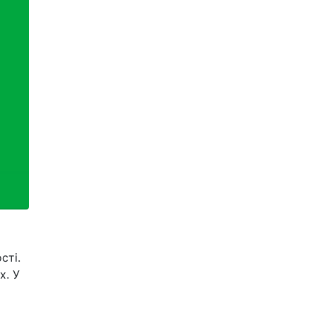
сті.
х. У