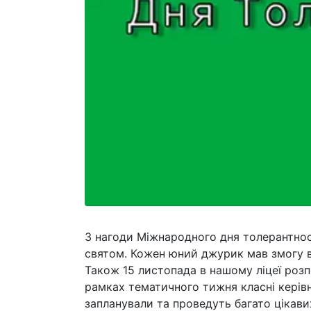
З нагоди Міжнародного дня толерантності
святом. Кожен юний джурик мав змогу 
Також 15 листопада в нашому ліцеї розп
рамках тематичного тижня класні керівн
запланували та проведуть багато цікавих