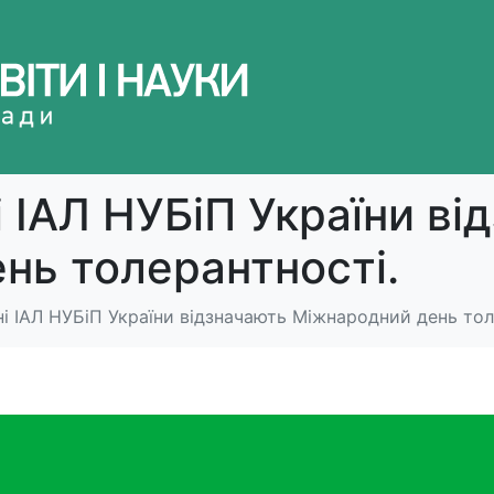
і ІАЛ НУБіП України ві
нь толерантності.
ні ІАЛ НУБіП України відзначають Міжнародний день тол