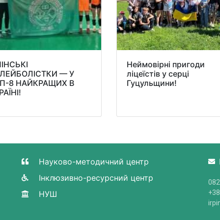
ПІНСЬКІ
Неймовірні пригоди
ЛЕЙБОЛІСТКИ — У
ліцеїстів у серці
П-8 НАЙКРАЩИХ В
Гуцульщини!
РАЇНІ!
Науково-методичний центр
Інклюзивно-ресурсний центр
082
+38
НУШ
irp