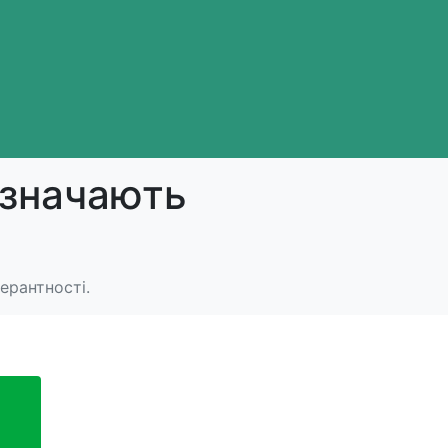
дзначають
ерантності.