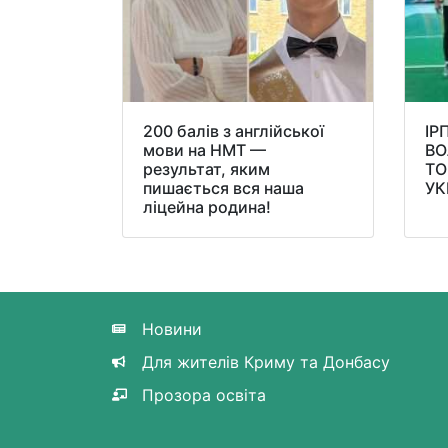
200 балів з англійської
ІР
мови на НМТ —
ВО
результат, яким
ТО
пишається вся наша
УК
ліцейна родина!
Новини
Для жителів Криму та Донбасу
Прозора освіта