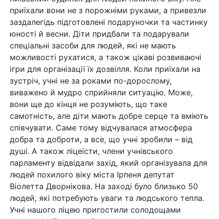
приїхали вони не з порожніми руками, а привезли
заздалегідь підготовлені подаруночки та частинку
юності й весни. Діти придбали та подарували
спеціальні засоби для людей, які не мають
можливості рухатися, а також цікаві розвиваючі
ігри для організації їх дозвілля. Коли приїхали на
зустріч, учні не за роками по-дорослому,
виважено й мудро сприйняли ситуацію. Може,
вони ще до кінця не розуміють, що таке
самотність, але діти мають добре серце та вміють
співчувати. Саме тому відчувалася атмосфера
добра та доброти, а все, що учні зробили – від
душі. А також ліцеїсти, члени учнівського
парламенту відвідали захід, який організувала для
людей похилого віку міста Ірпеня депутат
Віолетта Дворнікова. На заході було близько 50
людей, які потребують уваги та людського тепла.
Учні нашого ліцею пригостили солодощами