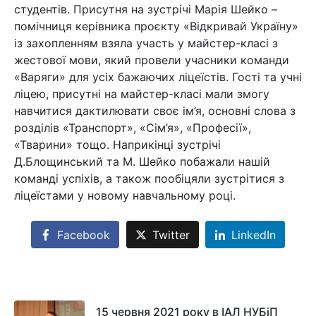
студентів. Присутня на зустрічі Марія Шейко –
помічниця керівника проєкту «Відкривай Україну»
із захопленням взяла участь у майстер-класі з
жестової мови, який провели учасники команди
«Варяги» для усіх бажаючих ліцеїстів. Гості та учні
ліцею, присутні на майстер-класі мали змогу
навчитися дактилювати своє ім’я, основні слова з
розділів «Транспорт», «Сім’я», «Професії»,
«Тварини» тощо. Наприкінці зустрічі
Д.Блощинський та М. Шейко побажали нашій
команді успіхів, а також пообіцяли зустрітися з
ліцеїстами у новому навчальному році.
Facebook
Twitter
LinkedIn
15 червня 2021 року в ІАЛ НУБіП