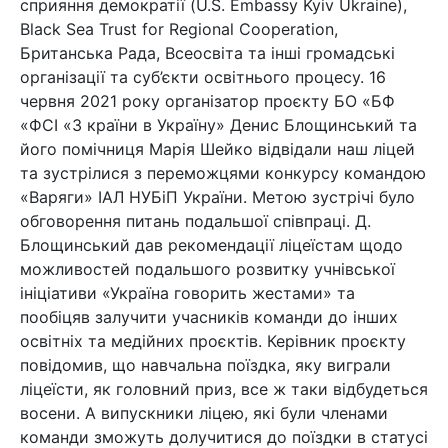
сприяння демократії (U.S. Embassy Kyiv Ukraine),
Black Sea Trust for Regional Cooperation,
Британська Рада, Всеосвіта та інші громадські
організації та суб’єкти освітнього процесу. 16
червня 2021 року організатор проєкту БО «БФ
«ФСІ «З країни в Україну» Денис Блощинський та
його помічниця Марія Шейко відвідали наш ліцей
та зустрілися з переможцями конкурсу командою
«Варяги» ІАЛ НУБіП України. Метою зустрічі було
обговорення питань подальшої співпраці. Д.
Блощинський дав рекомендації ліцеїстам щодо
можливостей подальшого розвитку учнівської
ініціативи «Україна говорить жестами» та
пообіцяв залучити учасників команди до інших
освітніх та медійних проєктів. Керівник проєкту
повідомив, що навчальна поїздка, яку виграли
ліцеїсти, як головний приз, все ж таки відбудеться
восени. А випускники ліцею, які були членами
команди зможуть долучитися до поїздки в статусі