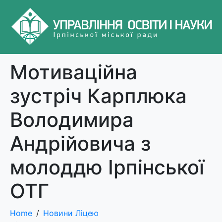
Мотиваційна
зустріч Карплюка
Володимира
Андрійовича з
молоддю Ірпінської
ОТГ
Home
Новини Ліцею