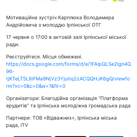
Мотиваційна зустріч Карплюка Володимира
Андрійовича з молоддю Ірпінської ОТГ
17 червня о 17:00 в актовій залі Ірпінської міської
ради.
Реєструйтеся. Місця обмежені.
https://docs.google.com/forms/d/e/1FAIpQLSe2Ign4Q
96-
tjKTeLTSL8iFMa9NjVz3Yjutiq2zACQQHJK6gQ/viewfo
rm?vc=0&c=0&w=1&flr=0
Організатори: Благодійна організація “Платформа
ерудитів” та Ірпінська молодіжна громадська рада
Партнери: ТОВ «Відважних», Ірпінська міська
рада, ITV