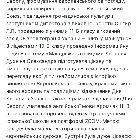
Європу, формування європейського світогляду,
сприяння поширенню знань про Європейський
Союз, підвищення громадянської культури,
заступником дитектора з виховної роботи Снігир
Л.П. проведено з учнями 11-Б класу виховний
захід «Євроінтеграція України – шлях у майбутнє».
З ліцеїстами 10-В класу проведено інформаційну
годину на тему «Мандрівка столицями Європи».
Духніна Олександра підготувала цікаву та
змістовну презентацію на дану тематику, під час
перегляду якої діти знайомилися з історією
виникнення Європейського Союзу, країнами, які в
нього входять та традиціями відзначення Дня
Європи в Україні. Також в рамках відзначення Дня
Європи учителька англійської мови Хромчак Н. В.
організовала та провела відеозустріч із учнями
іспанської школи на платформі ZOOM. Метою
заходу була мовна вікторина на знання
європейських держав. Зустріч була дуже цікавою,