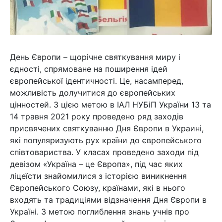
День Європи – щорічне святкування миру і
єдності, спрямоване на поширення ідей
європейської ідентичності. Це, насамперед,
можливість долучитися до європейських
цінностей. З цією метою в ІАЛ НУБіП України 13 та
14 травня 2021 року проведено ряд заходів
присвячених святкуванню Дня Європи в Украині,
які популяризують рух країни до європейського
співтовариства. У класах проведено заходи під
девізом «Україна – це Європа», під час яких
ліцеїсти знайомилися з історією виникнення
Європейського Союзу, країнами, які в нього
входять та традиціями відзначення Дня Європи в
Україні. З метою поглиблення знань учнів про