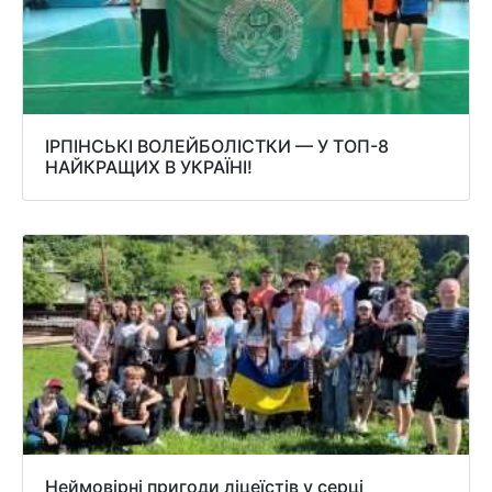
ІРПІНСЬКІ ВОЛЕЙБОЛІСТКИ — У ТОП-8
НАЙКРАЩИХ В УКРАЇНІ!
Неймовірні пригоди ліцеїстів у серці