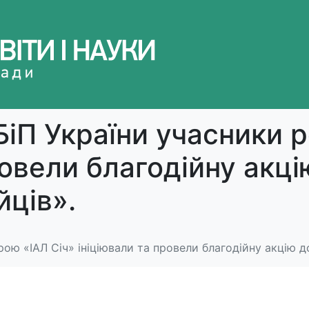
БіП України учасники 
ровели благодійну акц
йців».
рою «ІАЛ Січ» ініціювали та провели благодійну акцію д