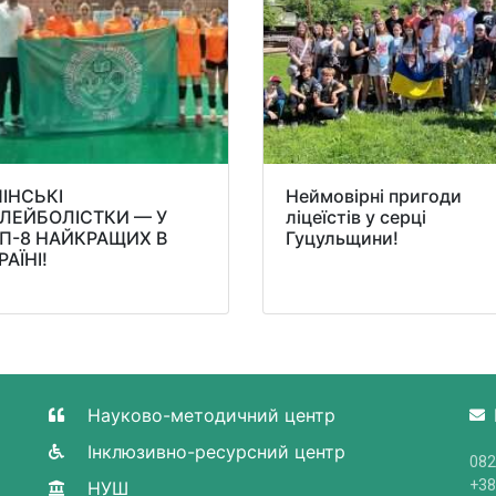
ПІНСЬКІ
Неймовірні пригоди
ЛЕЙБОЛІСТКИ — У
ліцеїстів у серці
П-8 НАЙКРАЩИХ В
Гуцульщини!
РАЇНІ!
Науково-методичний центр
Інклюзивно-ресурсний центр
082
+38
НУШ