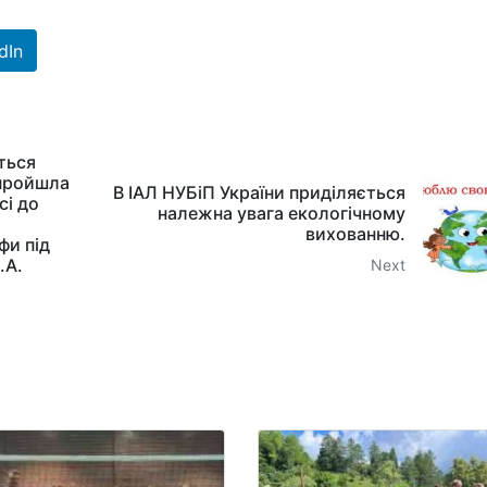
dIn
ться
 пройшла
В ІАЛ НУБіП України приділяється
сі до
належна увага екологічному
вихованню.
фи під
.А.
Next