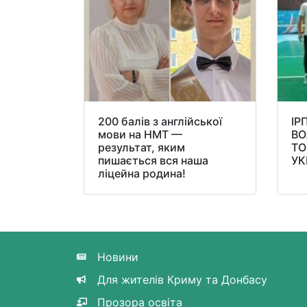
200 балів з англійської
ІР
мови на НМТ —
ВО
результат, яким
ТО
пишається вся наша
УК
ліцейна родина!
Новини
Для жителів Криму та Донбасу
Прозора освіта