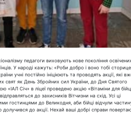
сіоналізму педагоги виховують нове покоління освічених
їнців. У народі кажуть: «Роби добро і воно тобі сториц
аїни учні постійно ініціюють та проводять акції, які вж
х свят як День Збройних сил України, до Дня Святого
ою «ІАЛ Січ» в ліцеї проведено акцію «Вітаміни для бійц
ідправляться до захисників Вітчизни на схід. Усі ці
ми гостинцями до Великодня, аби бійці відчули частин
 долучився до акції. Нехай ваші добрі справи поверта