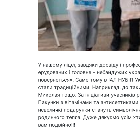
У нашому ліцеї, завдяки досвіду і профе
ерудованих і головне – небайдужих укра
повернеться». Саме тому в ІАЛ НУБіП Укр
стали традиційними. Наприклад, до таки
Миколая тощо. За ініціативи учасників р
Пакунки з вітамінами та антисептиками в
невеличкі подарунки стануть символічни
родинного тепла. Дуже дякуємо усім хто
вам подвійно!!!