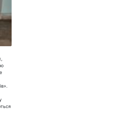
,
ею
е
ів».
у
ються