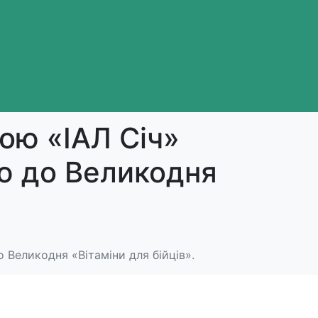
рою «ІАЛ Січ»
ію до Великодня
о Великодня «Вітаміни для бійців».