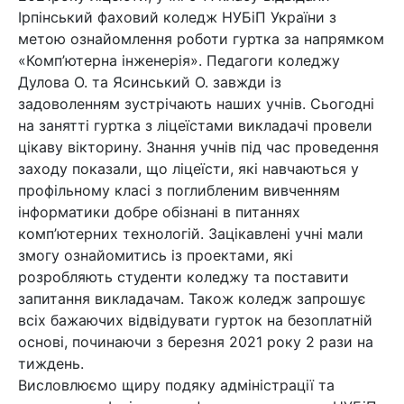
Ірпінський фаховий коледж НУБіП України з
метою ознайомлення роботи гуртка за напрямком
«Комп’ютерна інженерія». Педагоги коледжу
Дулова О. та Ясинський О. завжди із
задоволенням зустрічають наших учнів. Сьогодні
на занятті гуртка з ліцеїстами викладачі провели
цікаву вікторину. Знання учнів під час проведення
заходу показали, що ліцеїсти, які навчаються у
профільному класі з поглибленим вивченням
інформатики добре обізнані в питаннях
комп’ютерних технологій. Зацікавлені учні мали
змогу ознайомитись із проектами, які
розробляють студенти коледжу та поставити
запитання викладачам. Також коледж запрошує
всіх бажаючих відвідувати гурток на безоплатній
основі, починаючи з березня 2021 року 2 рази на
тиждень.
Висловлюємо щиру подяку адміністрації та