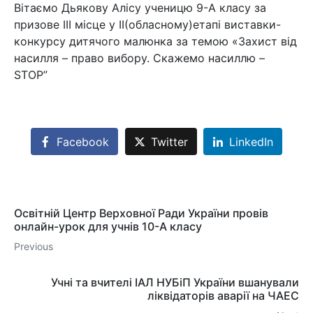
Вітаємо Дьякову Алісу ученицю 9-А класу за
призове III місце у II(обласному)етапі виставки-
конкурсу дитячого малюнка за темою «Захист від
насилля – право вибору. Скажемо насиллю –
STOP”
Facebook
Twitter
LinkedIn
Освітній Центр Верховної Ради України провів
онлайн-урок для учнів 10-А класу
Previous
Учні та вчителі ІАЛ НУБіП України вшанували
ліквідаторів аварії на ЧАЕС