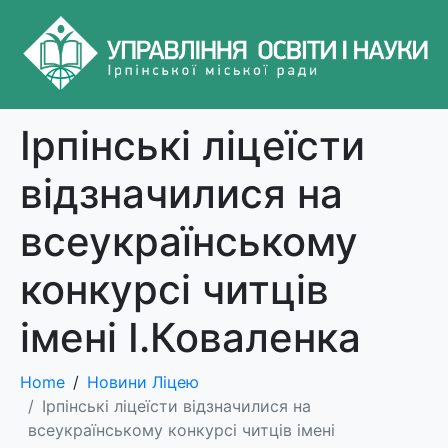
Ірпінські ліцеїсти
відзначилися на
всеукраїнському
конкурсі читців
імені І.Коваленка
Home
Новини Ліцею
Ірпінські ліцеїсти відзначилися на
всеукраїнському конкурсі читців імені