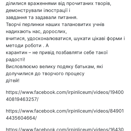
ділилися враженнями від прочитаних творів,
демонстрували ілюстрації і
завдання та задавали питання.
Творчі перлинки наших талановитих учнів
надихають нас, дорослих,
вчитися, удосконалюватися, шукати цікаві форми і
методи роботи . А
карантин – не привід позбавляти себе такої
радості!
Висловлюємо велику подяку батькам, які
долучилися до творчого процесу
дітей!
https://www.facebook.com/irpinliceum/videos/19400
40819463257/
https://www.facebook.com/irpinliceum/videos/84901
4435604664/
https://www.facebook.com/irpinliceum/videos/16430