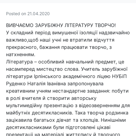
Posted on
21.04.2020
ВИВЧАЄМО ЗАРУБІЖНУ ЛІТЕРАТУРУ ТВОРЧО!
У складний період вимушеної ізоляції надзвичайно
важливо,щоб наші учні не втратили відчуття
прекрасного, бажання працювати творчо, з
натхненням.
Література – особливий навчальний предмет, це
насамперед мистецтво слова. Учитель зарубіжної
літератури Ірпінського академічного ліцею НУБіП
Руденко Наталія Іванівна запропонувала
креативним учням нестандартне завдання: побути
в ролі вчителя й створити авторську
мультимедійну презентацію з відеозверненням для
майбутніх десятикласників. Така творча родзинка
зацікавила багатьох дівчат та хлопців. Нинішніми
десятикласниками були підготовлені цікаві
презентаціі на матеріалі життєпису й творчого