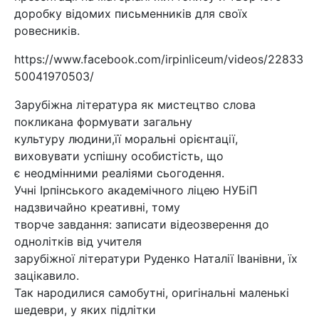
доробку відомих письменників для своїх
ровесників.
https://www.facebook.com/irpinliceum/videos/22833
50041970503/
Зарубіжна література як мистецтво слова
покликана формувати загальну
культуру людини,її моральні орієнтації,
виховувати успішну особистість, що
є неодмінними реаліями сьогодення.
Учні Ірпінського академічного ліцею НУБіП
надзвичайно креативні, тому
творче завдання: записати відеозверення до
однолітків від учителя
зарубіжної літератури Руденко Наталії Іванівни, їх
зацікавило.
Так народилися самобутні, оригінальні маленькі
шедеври, у яких підлітки