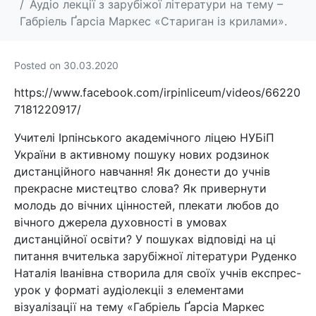
Аудіо лекції з зарубіжої літератури на тему –
Габріель Ґарсіа Маркес «Стариган із крилами».
Posted on
30.03.2020
https://www.facebook.com/irpinliceum/videos/66220
7181220917/
Учителі Ірпінського академічного ліцею НУБіП
України в активному пошуку нових родзинок
дистанційного навчання! Як донести до учнів
прекрасне мистецтво слова? Як привернути
молодь до вічних цінностей, плекати любов до
вічного джерела духовності в умовах
дистанційної освіти? У пошуках відповіді на ці
питання вчителька зарубіжної літератури Руденко
Наталія Іванівна створила для своїх учнів експрес-
урок у форматі аудіолекціі з елементами
візуалізації на тему «Габріель Ґарсіа Маркес