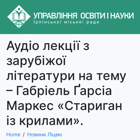
Аудіо лекції з
зарубіжої
літератури на тему
– Габріель Ґарсіа
Маркес «Стариган
із крилами».
Home
Новини Ліцею